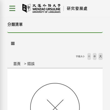
跳
研究發展處
到
主
要
分類清單
內
容
區
塊
大
字級大小
小
中
首頁
錯誤