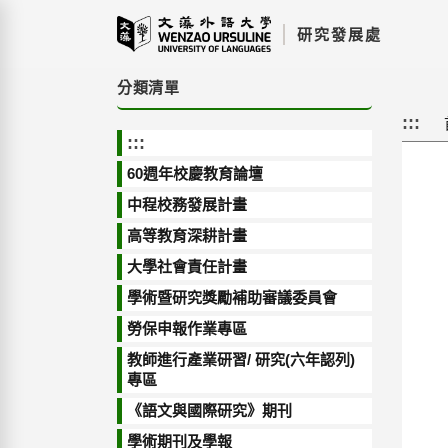
跳
研究發展處
到
主
要
分類清單
內
:::
容
:::
區
塊
60週年校慶教育論壇
中程校務發展計畫
高等教育深耕計畫
大學社會責任計畫
學術暨研究獎勵補助審議委員會
勞保申報作業專區
教師進行產業研習/ 研究(六年認列)
專區
《語文與國際研究》期刊
學術期刊及學報