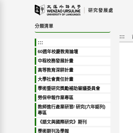
跳
研究發展處
到
主
要
分類清單
內
:::
容
:::
區
塊
60週年校慶教育論壇
中程校務發展計畫
高等教育深耕計畫
大學社會責任計畫
學術暨研究獎勵補助審議委員會
勞保申報作業專區
教師進行產業研習/ 研究(六年認列)
專區
《語文與國際研究》期刊
學術期刊及學報