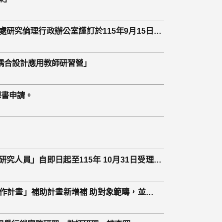
研究倫理行政辦公室謹訂於115年9月15日舉
研同仁踴躍報名參加。
學耦合設計應用教師研習營」
想書申請。
究人員」自即日起至115年 10月31日受理申
協作計畫」補助計畫新增補 助對象範疇，並更新