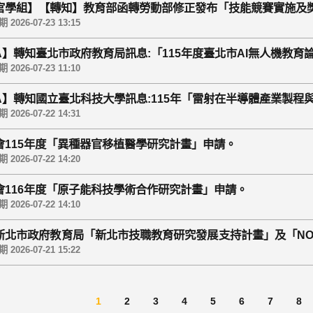
官學組】【轉知】教育部函轉勞動部修正發布「技能競賽實施及
2026-07-23 13:15
GA】轉知臺北市政府教育局訊息:「115年度臺北市AI無人機教育論
2026-07-23 11:10
GA】轉知國立臺北科技大學訊息:115年「雷射在半導體產業製
2026-07-22 14:31
會115年度「異種器官移植醫學研究計畫」申請。
2026-07-22 14:20
會116年度「原子能科技學術合作研究計畫」申請。
2026-07-22 14:10
新北市政府教育局「新北市技職教育研究發展支持計畫」及「NOW T
AI × 永續 × 韌性」活動，歡迎師生踴躍投稿及參與。
2026-07-21 15:22
1
2
3
4
5
6
7
8