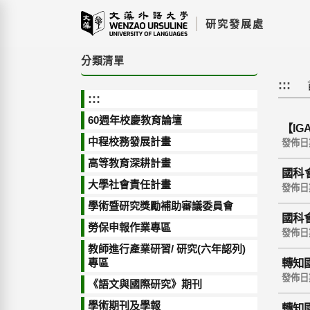
跳
研究發展處
到
主
要
分類清單
內
:::
容
:::
區
塊
60週年校慶教育論壇
【I
中程校務發展計畫
發佈日期 
高等教育深耕計畫
國科會
大學社會責任計畫
型」
發佈日期 
學術暨研究獎勵補助審議委員會
國科
勞保申報作業專區
發佈日期 
教師進行產業研習/ 研究(六年認列)
專區
轉知
歡迎
發佈日期 
《語文與國際研究》期刊
學術期刊及學報
轉知