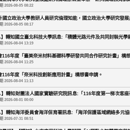
2026-08-05 08:22
升國立政治大學教研人員研究倫理知能，國立政治大學研究發展處
115年第三場研究倫理教育訓練」，活動訊息詳如說明，歡迎教
2026-08-05 08:17
GA】轉知國立臺北科技大學訊息:「積體光路元件及共同封裝光
2026-08-04 13:19
會116年度「臺美奈米材料基礎科學研發共同合作研究計畫」構
2026-08-04 11:25
會116年度「奈米科技創新應用計畫」構想書申請。
2026-08-04 11:13
GA】轉知財團法人國家實驗研究院訊息:「116年度第一梯次客座研
申請資料請於截止日前函送本院各實 驗研究單位
2026-08-01 00:00
GA】轉知海洋委員會海洋保育署訊息:「海洋保護區域網絡多元
須知
2026-07-31 08:51