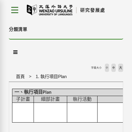
跳
研究發展處
到
主
要
分類清單
內
容
區
塊
大
字級大小
小
中
首頁
1. 執行項目Plan
一、執行項目
Plan
子計畫
細部計畫
執行活動
預