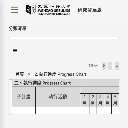
跳
研究發展處
到
主
要
分類清單
內
容
區
塊
大
字級大小
小
中
首頁
2. 執行進度 Progress Chart
二、執行進度
Progress Chart
110
子計畫
執行活動
1
2
3
4
5
6
月
月
月
月
月
月