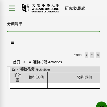
跳
研究發展處
到
主
要
分類清單
內
容
區
塊
大
字級大小
小
中
首頁
4. 活動花絮 Activities
四、活動花絮
Activities
子計
執行活動
預期成效
畫
TOP