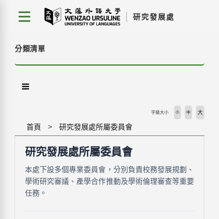
跳
研究發展處
到
主
要
分類清單
內
容
區
塊
大
字級大小
小
中
首頁
研究發展處所屬委員會
研究發展處所屬委員會
本處下設多個專業委員會，分別負責校務發展規劃、
學術研究審議、產學合作推動及學術倫理審查等重要
任務。